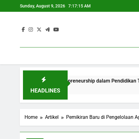
Skip
Sunday, August 9, 2026
7:17:16 AM
to
content
ativitas dan Entrepreneurship dalam Pendidikan Tinggi
HEADLINES
Home
Artikel
Pemikiran Baru di Pengelolaan A