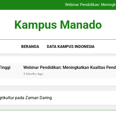
Kompetisi untuk 
Webinar Pendidikan: Meningka
Taktik Optimal Peng
Audit Mutu Intern
Kompetisi untuk 
Kampus Manado
Webinar Pendidikan: Meningka
Taktik Optimal Peng
Audit Mutu Intern
BERANDA
DATA KAMPUS INDONESIA
Webinar Pendidikan: Meningkatkan Kualitas Pendidikan mela
3 Months Ago
grikultur pada Zaman Daring