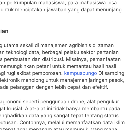
atan perkumpulan mahasiswa, para mahasiswa bisa
a untuk menciptakan jawaban yang dapat menunjang
ian
ng utama sekali di manajemen agribisnis di zaman
n teknologi data, berbagai pelaku sektor pertanian
es pembuatan dan distribusi. Misalnya, pemanfaatan
 memungkinkan petani untuk memantau hasil hasil
gi rugi akibat pemborosan.
kampusbungo
Di samping
elektronik menolong untuk manajemen jaringan pasok,
pada pelanggan dengan lebih cepat dan efektif.
n agronomi seperti penggunaan drone, alat pengukur
at krusial. Alat-alat ini tidak hanya membantu pada
ghadirkan data yang sangat tepat tentang status
putusan. Contohnya, melalui memanfaatkan data iklim
ling tepat agar menanam atau memupuk, yang mana