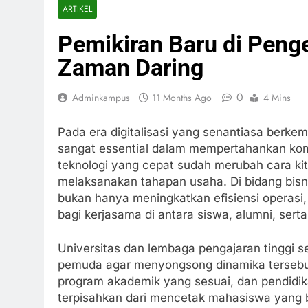
ARTIKEL
Pemikiran Baru di Penge
Zaman Daring
0
Adminkampus
11 Months Ago
4 Mins
Pada era digitalisasi yang senantiasa berke
sangat essential dalam mempertahankan komp
teknologi yang cepat sudah merubah cara kit
melaksanakan tahapan usaha. Di bidang bisnis
bukan hanya meningkatkan efisiensi operas
bagi kerjasama di antara siswa, alumni, serta 
Universitas dan lembaga pengajaran tinggi s
pemuda agar menyongsong dinamika tersebu
program akademik yang sesuai, dan pendidik
terpisahkan dari mencetak mahasiswa yang b