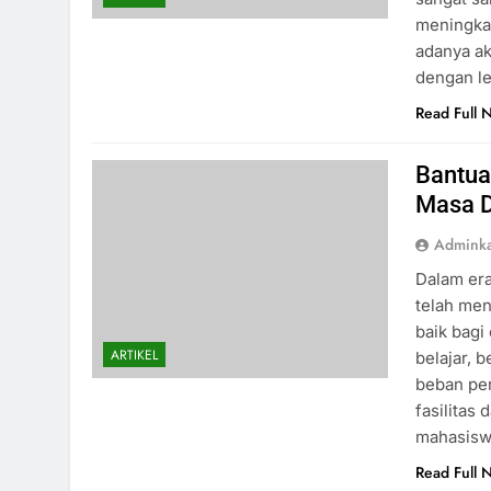
meningkat
adanya ak
dengan l
Read Full 
Bantua
Masa D
Admink
Dalam era
telah men
baik bagi
ARTIKEL
belajar, 
beban pe
fasilitas
mahasisw
Read Full 