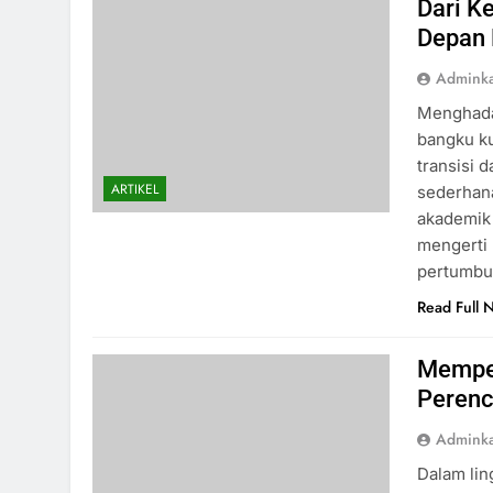
Dari K
Depan
Admink
Menghadap
bangku ku
transisi 
ARTIKEL
sederhana
akademik 
mengerti 
pertumbuh
Read Full 
Memper
Perenc
Admink
Dalam lin