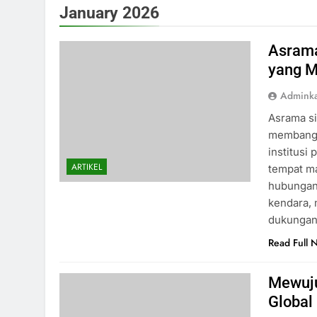
January 2026
Asram
yang M
Admink
Asrama s
membangu
institusi
ARTIKEL
tempat ma
hubungan 
kendara, 
dukungan
Read Full 
Mewuju
Global