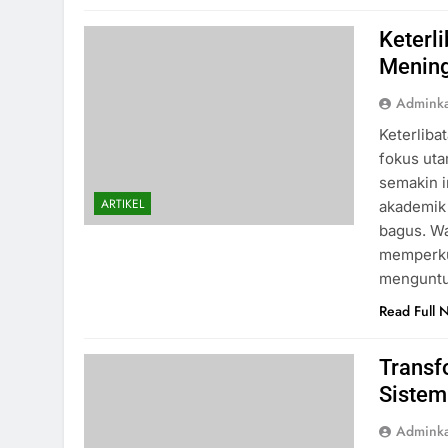
Keterl
Mening
Admink
Keterliba
fokus uta
semakin i
ARTIKEL
akademik 
bagus. W
memperku
menguntu
Read Full 
Transf
Sistem
Admink