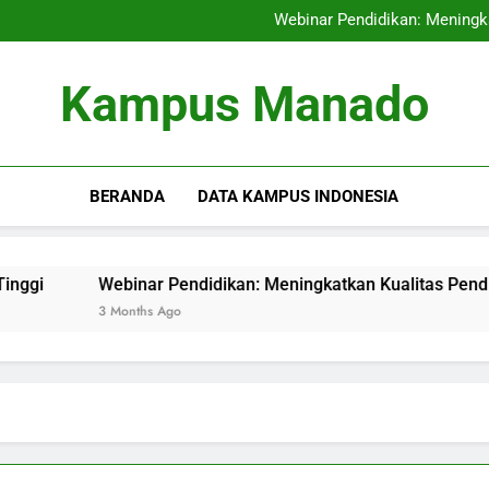
Kompetisi untuk 
Webinar Pendidikan: Meningka
Taktik Optimal Peng
Audit Mutu Intern
Kompetisi untuk 
Kampus Manado
Webinar Pendidikan: Meningka
Taktik Optimal Peng
Audit Mutu Intern
BERANDA
DATA KAMPUS INDONESIA
Webinar Pendidikan: Meningkatkan Kualitas Pendidikan melal
3 Months Ago