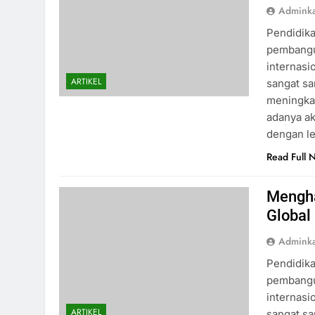
Admink
Pendidika
pembangu
internasio
ARTIKEL
sangat sa
meningkat
adanya ak
dengan l
Read Full 
Mengha
Global
Admink
Pendidika
pembangu
internasio
ARTIKEL
sangat sa