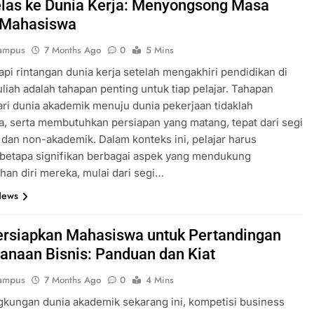
elas ke Dunia Kerja: Menyongsong Masa
 Mahasiswa
ampus
7 Months Ago
0
5 Mins
i rintangan dunia kerja setelah mengakhiri pendidikan di
liah adalah tahapan penting untuk tiap pelajar. Tahapan
dari dunia akademik menuju dunia pekerjaan tidaklah
, serta membutuhkan persiapan yang matang, tepat dari segi
dan non-akademik. Dalam konteks ini, pelajar harus
betapa signifikan berbagai aspek yang mendukung
an diri mereka, mulai dari segi…
News
siapkan Mahasiswa untuk Pertandingan
anaan Bisnis: Panduan dan Kiat
ampus
7 Months Ago
0
4 Mins
gkungan dunia akademik sekarang ini, kompetisi business