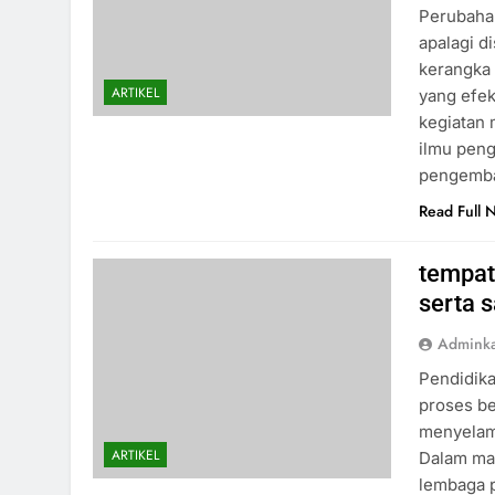
Perubahan
apalagi d
kerangka 
ARTIKEL
yang efek
kegiatan 
ilmu peng
pengemban
Read Full 
tempat
serta s
Admink
Pendidika
proses be
menyelami
ARTIKEL
Dalam ma
lembaga 