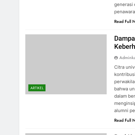
generasi 
penawara
Read Full 
Dampak
Keberh
Admink
Citra uni
kontribus
perwakila
ARTIKEL
bahwa un
dalam ber
menginsip
alumni p
Read Full 