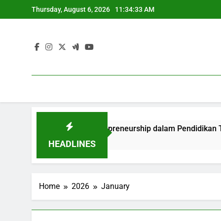
Skip
Thursday, August 6, 2026
11:34:34 AM
to
content
ivitas dan Entrepreneurship dalam Pendidikan Tinggi
HEADLINES
Home
2026
January