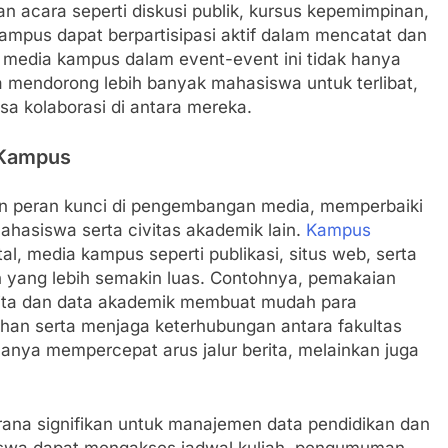
acara seperti diskusi publik, kursus kepemimpinan,
kampus dapat berpartisipasi aktif dalam mencatat dan
 media kampus dalam event-event ini tidak hanya
ga mendorong lebih banyak mahasiswa untuk terlibat,
a kolaborasi di antara mereka.
s Kampus
ran peran kunci di pengembangan media, memperbaiki
ahasiswa serta civitas akademik lain.
Kampus
al, media kampus seperti publikasi, situs web, serta
n yang lebih semakin luas. Contohnya, pemakaian
berita dan data akademik membuat mudah para
han serta menjaga keterhubungan antara fakultas
 hanya mempercepat arus jalur berita, melainkan juga
arana signifikan untuk manajemen data pendidikan dan
siswa dapat mengakses jadwal kuliah, pengumuman