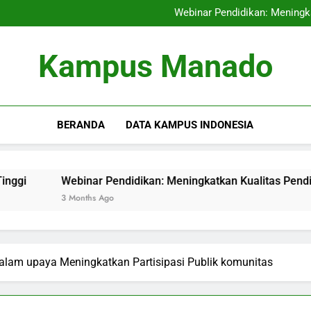
Kompetisi untuk 
Webinar Pendidikan: Meningka
Taktik Optimal Peng
Audit Mutu Intern
Kompetisi untuk 
Kampus Manado
Webinar Pendidikan: Meningka
Taktik Optimal Peng
Audit Mutu Intern
BERANDA
DATA KAMPUS INDONESIA
binar Pendidikan: Meningkatkan Kualitas Pendidikan melalui
Months Ago
 dalam upaya Meningkatkan Partisipasi Publik komunitas