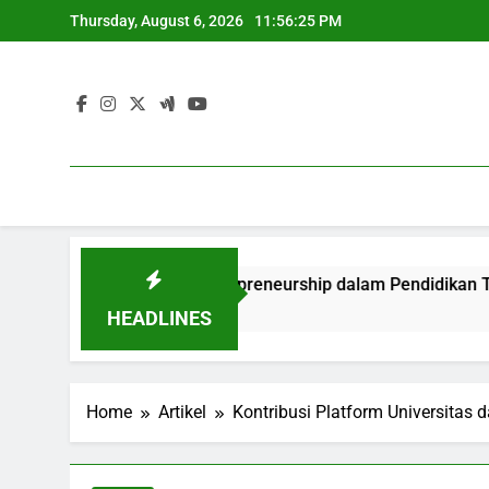
Skip
Thursday, August 6, 2026
11:56:26 PM
to
content
itas dan Entrepreneurship dalam Pendidikan Tinggi
We
3 
HEADLINES
Home
Artikel
Kontribusi Platform Universitas