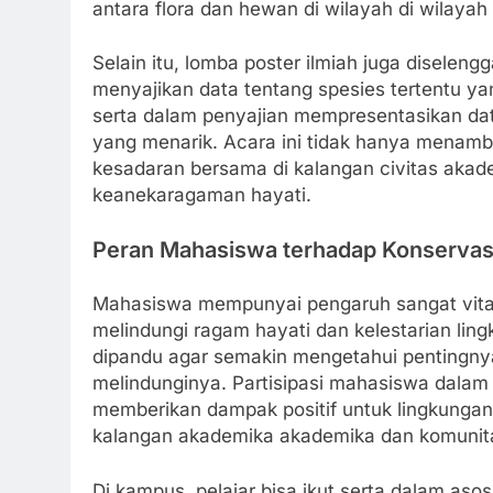
antara flora dan hewan di wilayah di wilayah 
Selain itu, lomba poster ilmiah juga diselen
menyajikan data tentang spesies tertentu yan
serta dalam penyajian mempresentasikan data
yang menarik. Acara ini tidak hanya mena
kesadaran bersama di kalangan civitas akad
keanekaragaman hayati.
Peran Mahasiswa terhadap Konservas
Mahasiswa mempunyai pengaruh sangat vital 
melindungi ragam hayati dan kelestarian li
dipandu agar semakin mengetahui pentingny
melindunginya. Partisipasi mahasiswa dalam
memberikan dampak positif untuk lingkunga
kalangan akademika akademika dan komunitas
Di kampus, pelajar bisa ikut serta dalam asos