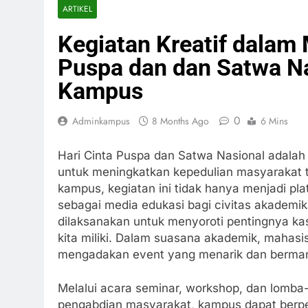
ARTIKEL
Kegiatan Kreatif dalam 
Puspa dan dan Satwa Nas
Kampus
0
Adminkampus
8 Months Ago
6 Mins
Hari Cinta Puspa dan Satwa Nasional adalah
untuk meningkatkan kepedulian masyarakat te
kampus, kegiatan ini tidak hanya menjadi pl
sebagai media edukasi bagi civitas akademi
dilaksanakan untuk menyoroti pentingnya ka
kita miliki. Dalam suasana akademik, mahasi
mengadakan event yang menarik dan berman
Melalui acara seminar, workshop, dan lomba
pengabdian masyarakat, kampus dapat berpera