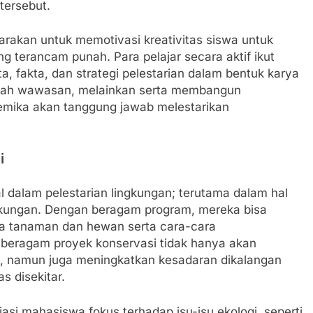
tersebut.
ggarakan untuk memotivasi kreativitas siswa untuk
g terancam punah. Para pelajar secara aktif ikut
, fakta, dan strategi pelestarian dalam bentuk karya
mbah wawasan, melainkan serta membangun
emika akan tanggung jawab melestarikan
i
dalam pelestarian lingkungan; terutama dalam hal
ngkungan. Dengan beragam program, mereka bisa
a tanaman dan hewan serta cara-cara
 beragam proyek konservasi tidak hanya akan
n, namun juga meningkatkan kesadaran dikalangan
 disekitar.
iasi mahasiswa fokus terhadap isu-isu ekologi, seperti