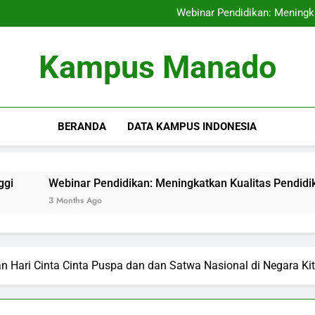
Kompetisi untuk 
Webinar Pendidikan: Meningka
Taktik Optimal Peng
Audit Mutu Intern
Kompetisi untuk 
Kampus Manado
Webinar Pendidikan: Meningka
Taktik Optimal Peng
Audit Mutu Intern
BERANDA
DATA KAMPUS INDONESIA
ar Pendidikan: Meningkatkan Kualitas Pendidikan melalui Te
hs Ago
n Hari Cinta Cinta Puspa dan dan Satwa Nasional di Negara Ki