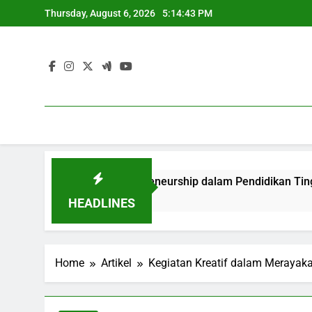
Skip
Thursday, August 6, 2026
5:14:44 PM
to
content
s dan Entrepreneurship dalam Pendidikan Tinggi
Webin
3 Mont
HEADLINES
Home
Artikel
Kegiatan Kreatif dalam Merayaka